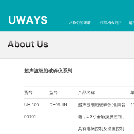
均质匀浆研磨
恒温槽金属浴
超
超声波细胞破碎仪系列
货号
型号
产品名称
单
UH-100-
DH96-IIN
超声波细胞破碎仪(含隔音
11
00101
箱，4.3寸全触摸屏控制，
具有电脑控制及温度控制