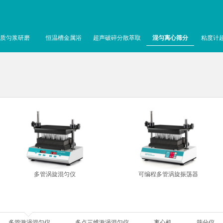
质匀浆研磨
恒温槽金属浴
超声破碎分散萃取
混匀离心筛分
粘度计
多管涡旋混匀仪
可编程多管涡旋振荡器
多管漩涡混匀仪
多点三维漩涡混匀仪
离心机
筛分仪