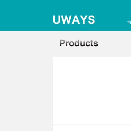
均
孔板离心机