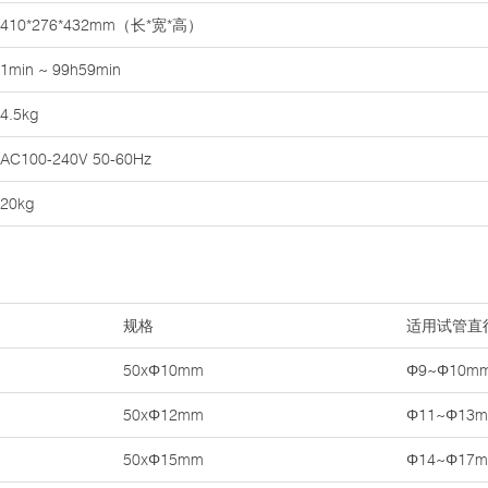
410*276*432mm（长*宽*高）
1min ~ 99h59min
4.5kg
AC100-240V 50-60Hz
20kg
规格
适用试管直
50xΦ10mm
Φ9~Φ10m
50xΦ12mm
Φ11~Φ13
50xΦ15mm
Φ14~Φ17