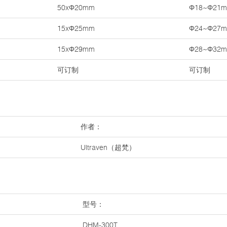
50xΦ20mm
Φ18~Φ21
15xΦ25mm
Φ24~Φ27
15xΦ29mm
Φ28~Φ32
可订制
可订制
作者：
Ultraven（超梵）
型号：
DHM-300T