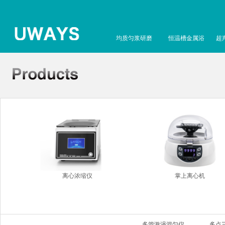
均质匀浆研磨
恒温槽金属浴
超
离心浓缩仪
掌上离心机
多管漩涡混匀仪
多点