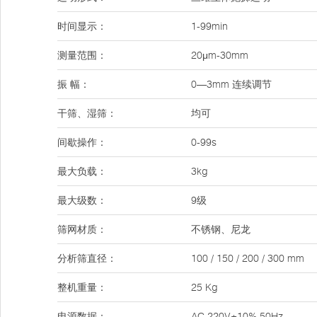
时间显示：
1-99min
测量范围：
20μm-30mm
振 幅：
0—3mm 连续调节
干筛、湿筛：
均可
间歇操作：
0-99s
最大负载：
3kg
最大级数：
9级
筛网材质：
不锈钢、尼龙
分析筛直径：
100 / 150 / 200 / 300 mm
整机重量：
25 Kg
电源数据：
AC 220V±10% 50Hz