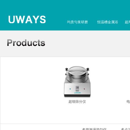
均质匀浆研磨
恒温槽金属浴
超
超细筛分仪
电
多管漩涡混匀仪
多点