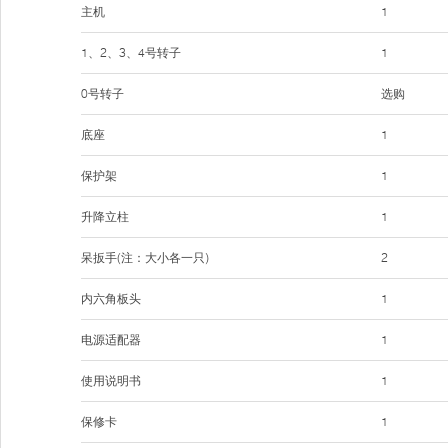
主机
1
1、2、3、4号转子
1
0号转子
选购
底座
1
保护架
1
升降立柱
1
呆扳手(注：大小各一只)
2
内六角板头
1
电源适配器
1
使用说明书
1
保修卡
1