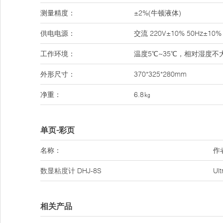
测量精度：
±2%(牛顿液体)
供电电源：
交流 220V±10% 50Hz±10%
工作环境：
温度5℃~35℃，相对湿度不
外形尺寸：
370*325*280mm
净重：
6.8㎏
单页-彩页
名称：
作
数显粘度计
DHJ-8S
Ul
相关产品