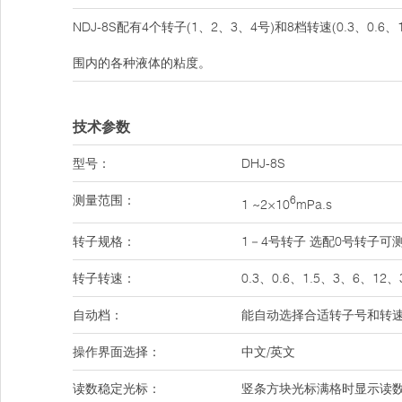
NDJ-8S配有4个转子(1、2、3、4号)和8档转速(0.3、0
围内的各种液体的粘度。
技术参数
型号：
DHJ-8S
测量范围：
6
1 ~2×10
mPa.s
转子规格：
1－4号转子 选配0号转子可测低
转子转速：
0.3、0.6、1.5、3、6、12、
自动档：
能自动选择合适转子号和转
操作界面选择：
中文/英文
读数稳定光标：
竖条方块光标满格时显示读