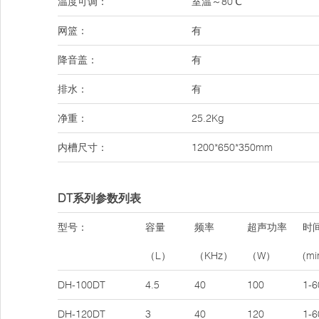
温度可调：
室温～80℃
网篮：
有
降音盖：
有
排水：
有
净重：
25.2Kg
内槽尺寸：
1200*650*350mm
DT系列参数列表
型号：
容量
频率
超声功率
时
（L）
（KHz）
（W）
(mi
DH-100DT
4.5
40
100
1-6
DH-120DT
3
40
120
1-6